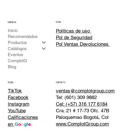
LEGAL
EMPRESA
Inicio
Políticas de uso
Recomendados
Pol de Seguridad
Productos
Pol Ventas Devoluciones
Catálogos
Eventos
ComplotG
Blog
CONTACTO
SOCIAL
TikTok
ventas@complotgroup.com
Tel: (601) 309 9882
Facebook
Cel: (+57) 316 177 6184
Instagram
Cra. 21 # 17-73 Ofc. 47B
YouTube
Paloquemao Bogotá, Col
Calificaciones
www.ComplotGroup.com
en
G
o
o
g
l
e