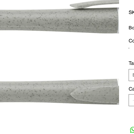
S
Bo
Co
T
Ca