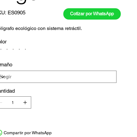
SKU
KU:
ES0905
Cotizar por WhatsApp
ES0905
lígrafo ecológico con sistema retráctil.
lor
amaño
ntidad
Compartir por WhatsApp