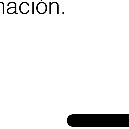
mación.