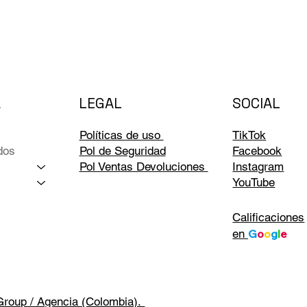
LEGAL
A
SOCIAL
Políticas de uso
TikTok
dos
Pol de Seguridad
Facebook
Pol Ventas Devoluciones
Instagram
YouTube
Calificaciones
en
G
o
o
g
l
e
Group / Agencia (Colombia).