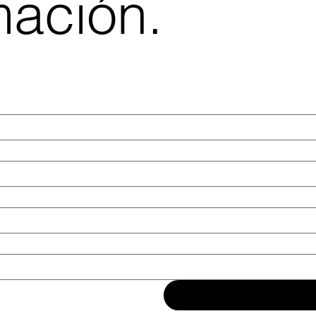
mación.