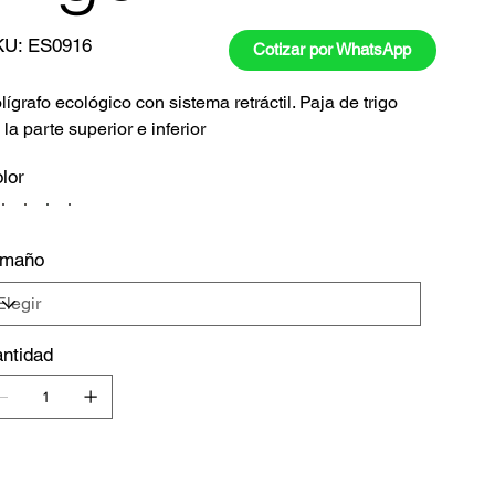
SKU
KU:
ES0916
Cotizar por WhatsApp
ES0916
lígrafo ecológico con sistema retráctil. Paja de trigo
 la parte superior e inferior
lor
amaño
ntidad