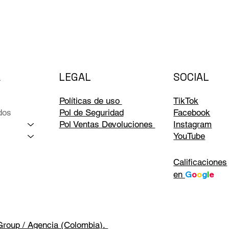
LEGAL
A
SOCIAL
Políticas de uso
TikTok
dos
Pol de Seguridad
Facebook
Pol Ventas Devoluciones
Instagram
YouTube
Calificaciones
en
G
o
o
g
l
e
Group / Agencia (Colombia).