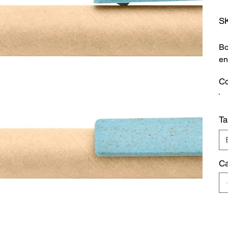
S
Bo
en
Co
T
Ca