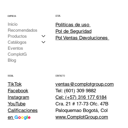
LEGAL
EMPRESA
Inicio
Políticas de uso
Recomendados
Pol de Seguridad
Productos
Pol Ventas Devoluciones
Catálogos
Eventos
ComplotG
Blog
CONTACTO
SOCIAL
TikTok
ventas@complotgroup.com
Tel: (601) 309 9882
Facebook
Cel: (+57) 316 177 6184
Instagram
Cra. 21 # 17-73 Ofc. 47B
YouTube
Paloquemao Bogotá, Col
Calificaciones
www.ComplotGroup.com
en
G
o
o
g
l
e