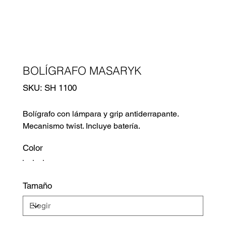
BOLÍGRAFO MASARYK
SKU
SKU:
SH 1100
SH
1100
Bolígrafo con lámpara y grip antiderrapante.
Mecanismo twist. Incluye batería.
Color
Tamaño