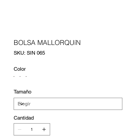
BOLSA MALLORQUíN
SKU
SKU:
SIN 065
SIN
065
Color
Tamaño
Cantidad