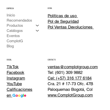
LEGAL
EMPRESA
Inicio
Políticas de uso
Recomendados
Pol de Seguridad
Productos
Pol Ventas Devoluciones
Catálogos
Eventos
ComplotG
Blog
CONTACTO
SOCIAL
TikTok
ventas@complotgroup.com
Tel: (601) 309 9882
Facebook
Cel: (+57) 316 177 6184
Instagram
Cra. 21 # 17-73 Ofc. 47B
YouTube
Paloquemao Bogotá, Col
Calificaciones
www.ComplotGroup.com
en
G
o
o
g
l
e