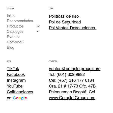
LEGAL
EMPRESA
Inicio
Políticas de uso
Recomendados
Pol de Seguridad
Productos
Pol Ventas Devoluciones
Catálogos
Eventos
ComplotG
Blog
CONTACTO
SOCIAL
TikTok
ventas@complotgroup.com
Tel: (601) 309 9882
Facebook
Cel: (+57) 316 177 6184
Instagram
Cra. 21 # 17-73 Ofc. 47B
YouTube
Paloquemao Bogotá, Col
Calificaciones
www.ComplotGroup.com
en
G
o
o
g
l
e