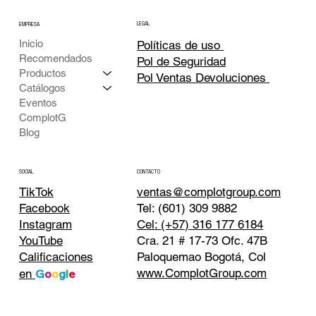
LEGAL
EMPRESA
Inicio
Políticas de uso
Recomendados
Pol de Seguridad
Productos
Pol Ventas Devoluciones
Catálogos
Eventos
ComplotG
Blog
CONTACTO
SOCIAL
TikTok
ventas@complotgroup.com
Tel: (601) 309 9882
Facebook
Cel: (+57) 316 177 6184
Instagram
Cra. 21 # 17-73 Ofc. 47B
YouTube
Paloquemao Bogotá, Col
Calificaciones
www.ComplotGroup.com
en
G
o
o
g
l
e