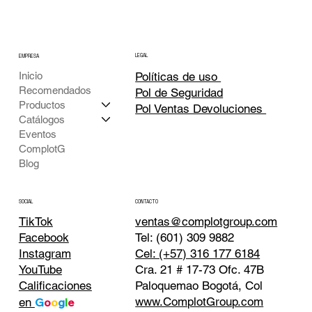
LEGAL
EMPRESA
Inicio
Políticas de uso
Recomendados
Pol de Seguridad
Productos
Pol Ventas Devoluciones
Catálogos
Eventos
ComplotG
Blog
CONTACTO
SOCIAL
TikTok
ventas@complotgroup.com
Tel: (601) 309 9882
Facebook
Cel: (+57) 316 177 6184
Instagram
Cra. 21 # 17-73 Ofc. 47B
YouTube
Paloquemao Bogotá, Col
Calificaciones
www.ComplotGroup.com
en
G
o
o
g
l
e