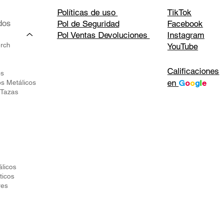
Políticas de uso
TikTok
dos
Pol de Seguridad
Facebook
Pol Ventas Devoluciones
Instagram
erch
YouTube
Calificaciones
os
en
G
o
o
g
l
e
os Metálicos
 Tazas
álicos
ticos
res