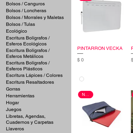
Bolsos / Canguros
Bolsos / Loncheras
Bolsos / Morrales y Maletas
Bolsos / Tulas
Ecológico
Escritura Bolígrafos /
Esferos Ecológicos
PINTARRON VECKA
Escritura Bolígrafos /
Esferos Metálicos
Precio
P
$ 0
$
Escritura Bolígrafos /
Esferos Plásticos
Escritura Lápices / Colores
Escritura Resaltadores
Gorras
Nuevo
Herramientas
Hogar
Juegos
Libretas, Agendas,
Cuadernos y Carpetas
Llaveros