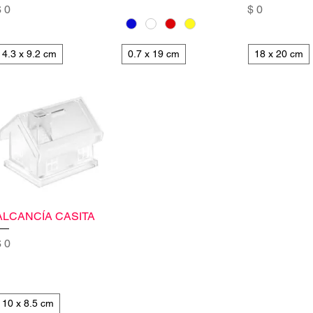
recio
Precio
 0
$ 0
4.3 x 9.2 cm
0.7 x 19 cm
18 x 20 cm
ALCANCÍA CASITA
recio
 0
10 x 8.5 cm