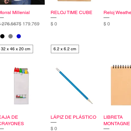
orral Millenial
RELOJ TIME CUBE
Reloj Weathe
recio
recio de oferta
Precio
Precio
$ 276.567
$ 179.769
$ 0
$ 0
32 x 46 x 20 cm
6.2 x 6.2 cm
CAJA DE
LÁPIZ DE PLÁSTICO
LIBRETA
CRAYONES
MONTAGNE
Precio
$ 0