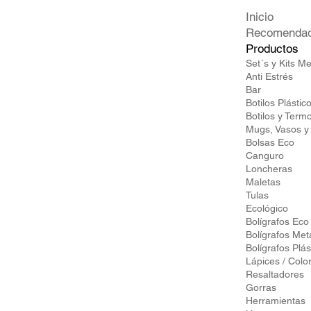
22 x 18.9 cm
Inicio
22.3 x 12.2 cm.
Recomenda
23.5 x 15.4 cm
Productos
Set´s y Kits M
24.6 X 10.8 cm.
Anti Estrés
28 cm x 7.5 cm x 34 cm
Bar
Botilos Plástic
3.5 cm x 7.5 cm x 0.4
Botilos y Term
cm
Mugs, Vasos y
Bolsas Eco
3.5 x 8.4 cm
Canguro
31 x 4 cm
Loncheras
Maletas
32 x 46 x 20 cm
Tulas
33cm x 25cms
Ecológico
Bolígrafos Eco
4 cm de Diámetro
Bolígrafos Met
Bolígrafos Plás
4.3 x 3.1 x 1.6 cm.
Lápices / Colo
4.3 x 9.2 cm
Resaltadores
Gorras
4.4 x 4.4 x 2.5 cm.
Herramientas