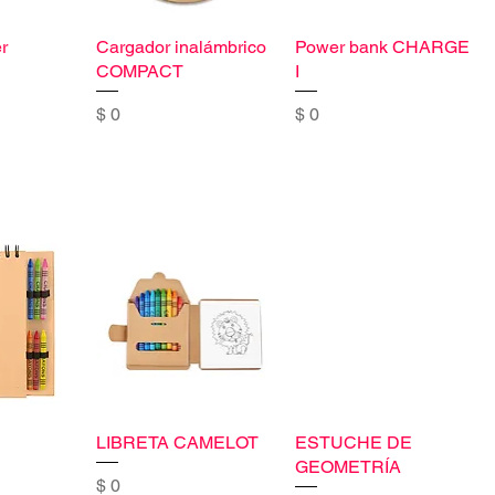
r
Cargador inalámbrico
Power bank CHARGE
COMPACT
I
Precio
Precio
$ 0
$ 0
LIBRETA CAMELOT
ESTUCHE DE
GEOMETRÍA
Precio
$ 0