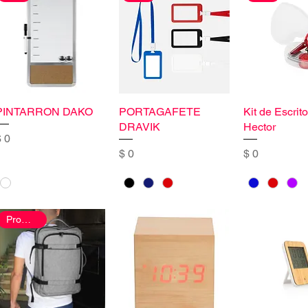
PINTARRON DAKO
PORTAGAFETE
Kit de Escrito
DRAVIK
Hector
recio
 0
Precio
Precio
$ 0
$ 0
Promoción