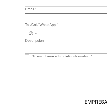
15.4 x 21.2 cm Libreta /
1.2 x 14 cm Bolígrafo / 6
Email
*
15.5 x 10.5 cm.
15.5 x 6.5 x 2 cm
Tel./Cel / WhatsApp
*
16.3 x 22 cm
16.4 x 6.7 cm
Descripción
16.5 x 10.8 cm.
17.9 x 6.9 x 2.9 cm.
18 x 20 cm
Sí, suscríbeme a tu boletín informativo.
*
2 x 10 cm
2.2 cm x 8.3 cm x 0.4
cm.
2.5 x 16.5
20 x 10 cm.
20.5 cm x 5.4 cm x 2.5
EMPRES
cm