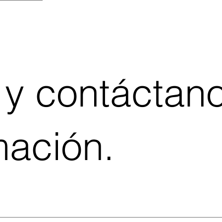
 y contáctan
mación.