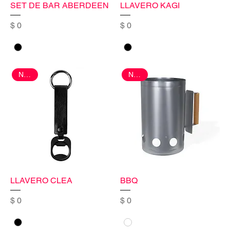
SET DE BAR ABERDEEN
LLAVERO KAGI
Precio
Precio
$ 0
$ 0
Nuevo
Nuevo
LLAVERO CLEA
BBQ
Precio
Precio
$ 0
$ 0