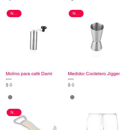
Nuevo
Nuevo
Molino para café Dami
Medidor Coctelero Jigger
Precio
Precio
$ 0
$ 0
Nuevo