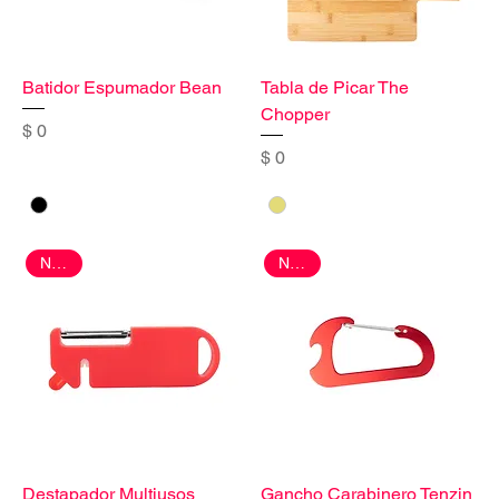
Batidor Espumador Bean
Tabla de Picar The
Chopper
Precio
$ 0
Precio
$ 0
Nuevo
Nuevo
Destapador Multiusos
Gancho Carabinero Tenzin