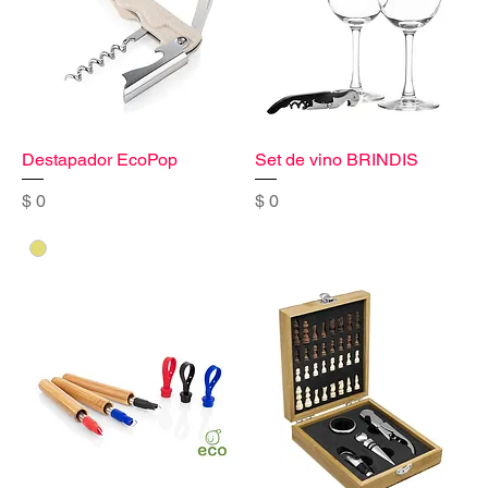
Destapador EcoPop
Set de vino BRINDIS
Precio
Precio
$ 0
$ 0