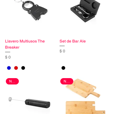
Llavero Multiusos The
Set de Bar Ale
Breaker
Precio
$ 0
Precio
$ 0
Nuevo
Nuevo