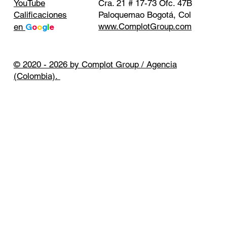
Cra. 21 # 17-73 Ofc. 47B
YouTube
Paloquemao Bogotá, Col
Calificaciones
www.ComplotGroup.com
en
G
o
o
g
l
e
© 2020 - 2026 by Complot Group / Agencia
(Colombia).