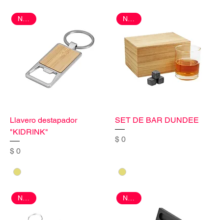
Nuevo
Nuevo
Llavero destapador
SET DE BAR DUNDEE
"KIDRINK"
Precio
$ 0
Precio
$ 0
Nuevo
Nuevo