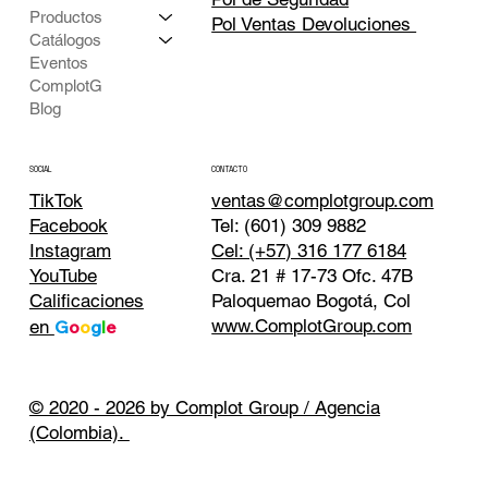
Productos
Pol Ventas Devoluciones
Catálogos
Eventos
ComplotG
Blog
CONTACTO
SOCIAL
TikTok
ventas@complotgroup.com
Tel: (601) 309 9882
Facebook
Cel: (+57) 316 177 6184
Instagram
Cra. 21 # 17-73 Ofc. 47B
YouTube
Paloquemao Bogotá, Col
Calificaciones
www.ComplotGroup.com
en
G
o
o
g
l
e
© 2020 - 2026 by Complot Group / Agencia
(Colombia).