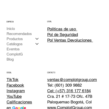
LEGAL
EMPRESA
Inicio
Políticas de uso
Recomendados
Pol de Seguridad
Productos
Pol Ventas Devoluciones
Catálogos
Eventos
ComplotG
Blog
CONTACTO
SOCIAL
TikTok
ventas@complotgroup.com
Tel: (601) 309 9882
Facebook
Cel: (+57) 316 177 6184
Instagram
Cra. 21 # 17-73 Ofc. 47B
YouTube
Paloquemao Bogotá, Col
Calificaciones
www.ComplotGroup.com
en
G
o
o
g
l
e