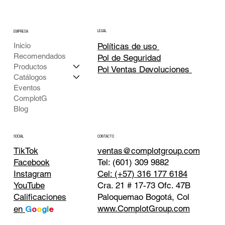
LEGAL
EMPRESA
Inicio
Políticas de uso
Recomendados
Pol de Seguridad
Productos
Pol Ventas Devoluciones
Catálogos
Eventos
ComplotG
Blog
CONTACTO
SOCIAL
TikTok
ventas@complotgroup.com
Tel: (601) 309 9882
Facebook
Cel: (+57) 316 177 6184
Instagram
Cra. 21 # 17-73 Ofc. 47B
YouTube
Paloquemao Bogotá, Col
Calificaciones
www.ComplotGroup.com
en
G
o
o
g
l
e