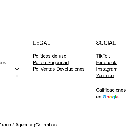
LEGAL
A
SOCIAL
Políticas de uso
TikTok
dos
Pol de Seguridad
Facebook
Pol Ventas Devoluciones
Instagram
YouTube
Calificaciones
en
G
o
o
g
l
e
Group / Agencia (Colombia).