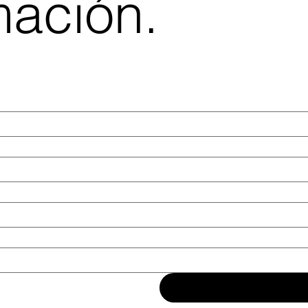
mación.