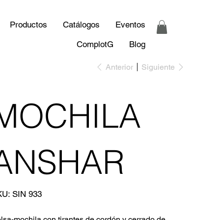
Productos
Catálogos
Eventos
ComplotG
Blog
Anterior
Siguiente
MOCHILA
ANSHAR
SKU
KU:
SIN 933
SIN
933
lsa-mochila con tirantes de cordón y cerrado de