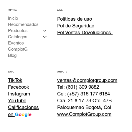
LEGAL
EMPRESA
Inicio
Políticas de uso
Recomendados
Pol de Seguridad
Productos
Pol Ventas Devoluciones
Catálogos
Eventos
ComplotG
Blog
CONTACTO
SOCIAL
TikTok
ventas@complotgroup.com
Tel: (601) 309 9882
Facebook
Cel: (+57) 316 177 6184
Instagram
Cra. 21 # 17-73 Ofc. 47B
YouTube
Paloquemao Bogotá, Col
Calificaciones
www.ComplotGroup.com
en
G
o
o
g
l
e