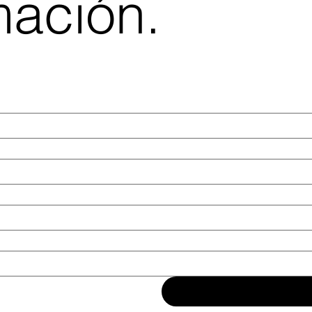
mación.