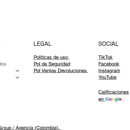
LEGAL
A
SOCIAL
Políticas de uso
TikTok
dos
Pol de Seguridad
Facebook
Pol Ventas Devoluciones
Instagram
YouTube
Calificaciones
en
G
o
o
g
l
e
Group / Agencia (Colombia).