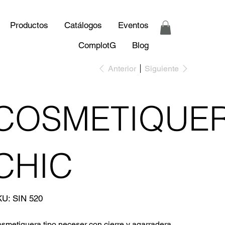
Productos
Catálogos
Eventos
ComplotG
Blog
Anterior
Siguiente
COSMETIQUE
CHIC
SKU
KU:
SIN 520
SIN
520
smetiquera tipo neceser con cierre y agarradera.