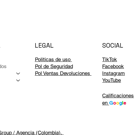
LEGAL
A
SOCIAL
Políticas de uso
TikTok
dos
Pol de Seguridad
Facebook
Pol Ventas Devoluciones
Instagram
YouTube
Calificaciones
en
G
o
o
g
l
e
Group / Agencia (Colombia).