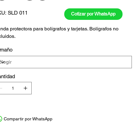
SKU
KU:
SLD 011
Cotizar por WhatsApp
SLD
011
nda protectora para bolígrafos y tarjetas. Bolígrafos no
cluidos.
amaño
ntidad
Compartir por WhatsApp