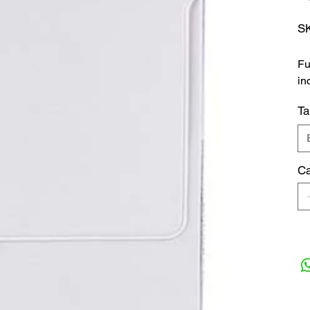
S
Fu
in
T
Ca