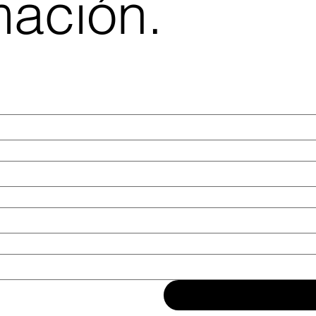
mación.