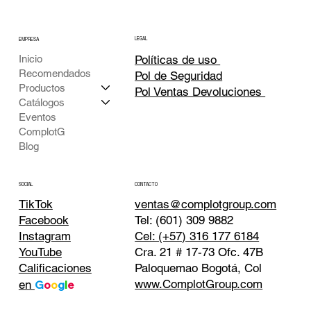
LEGAL
EMPRESA
Inicio
Políticas de uso
Recomendados
Pol de Seguridad
Productos
Pol Ventas Devoluciones
Catálogos
Eventos
ComplotG
Blog
CONTACTO
SOCIAL
TikTok
ventas@complotgroup.com
Tel: (601) 309 9882
Facebook
Cel: (+57) 316 177 6184
Instagram
Cra. 21 # 17-73 Ofc. 47B
YouTube
Paloquemao Bogotá, Col
Calificaciones
www.ComplotGroup.com
en
G
o
o
g
l
e