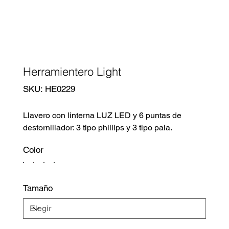
Herramientero Light
SKU
SKU:
HE0229
HE0229
Llavero con linterna LUZ LED y 6 puntas de
destornillador: 3 tipo phillips y 3 tipo pala.
Color
Tamaño