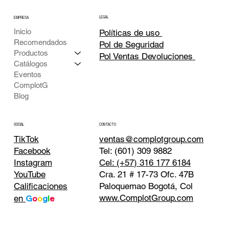
LEGAL
EMPRESA
Inicio
Políticas de uso
Recomendados
Pol de Seguridad
Productos
Pol Ventas Devoluciones
Catálogos
Eventos
ComplotG
Blog
CONTACTO
SOCIAL
TikTok
ventas@complotgroup.com
Tel: (601) 309 9882
Facebook
Cel: (+57) 316 177 6184
Instagram
Cra. 21 # 17-73 Ofc. 47B
YouTube
Paloquemao Bogotá, Col
Calificaciones
www.ComplotGroup.com
en
G
o
o
g
l
e