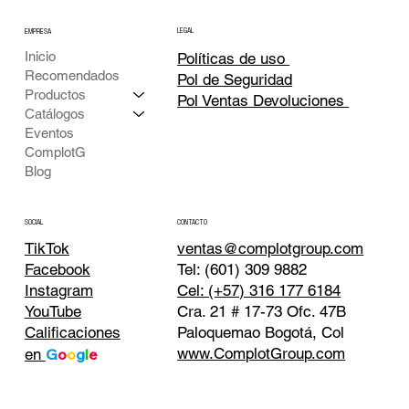
LEGAL
EMPRESA
Inicio
Políticas de uso
Recomendados
Pol de Seguridad
Productos
Pol Ventas Devoluciones
Catálogos
Eventos
ComplotG
Blog
CONTACTO
SOCIAL
TikTok
ventas@complotgroup.com
Tel: (601) 309 9882
Facebook
Cel: (+57) 316 177 6184
Instagram
Cra. 21 # 17-73 Ofc. 47B
YouTube
Paloquemao Bogotá, Col
Calificaciones
www.ComplotGroup.com
en
G
o
o
g
l
e