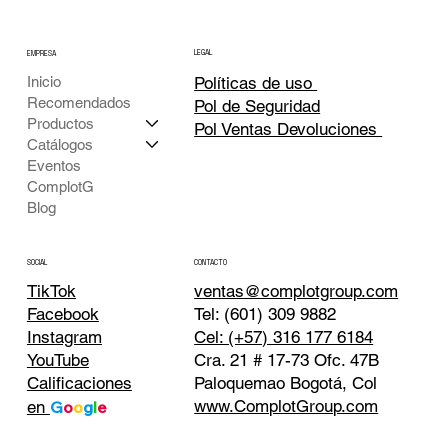
LEGAL
EMPRESA
Inicio
Políticas de uso
Recomendados
Pol de Seguridad
Productos
Pol Ventas Devoluciones
Catálogos
Eventos
ComplotG
Blog
CONTACTO
SOCIAL
TikTok
ventas@complotgroup.com
Tel: (601) 309 9882
Facebook
Cel: (+57) 316 177 6184
Instagram
Cra. 21 # 17-73 Ofc. 47B
YouTube
Paloquemao Bogotá, Col
Calificaciones
www.ComplotGroup.com
en
G
o
o
g
l
e