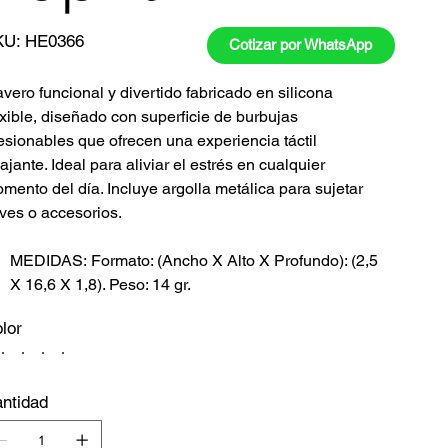
SKU
KU:
HE0366
Cotizar por WhatsApp
HE0366
avero funcional y divertido fabricado en silicona
exible, diseñado con superficie de burbujas
esionables que ofrecen una experiencia táctil
lajante. Ideal para aliviar el estrés en cualquier
mento del día. Incluye argolla metálica para sujetar
aves o accesorios.
MEDIDAS: Formato: (Ancho X Alto X Profundo): (2,5
X 16,6 X 1,8). Peso: 14 gr.
lor
ntidad