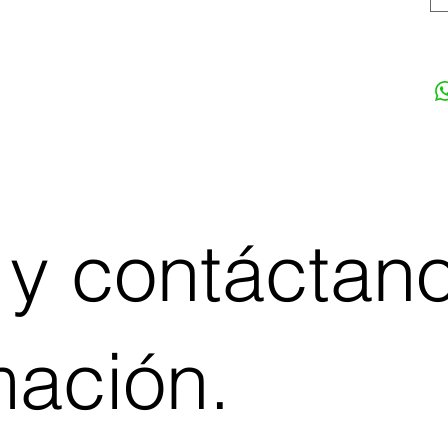
 y contáctan
mación.