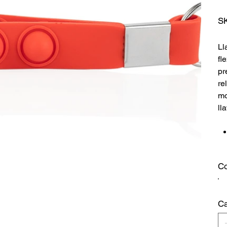
S
Ll
fl
pr
re
mo
ll
Co
Ca