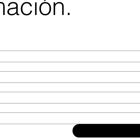
mación.