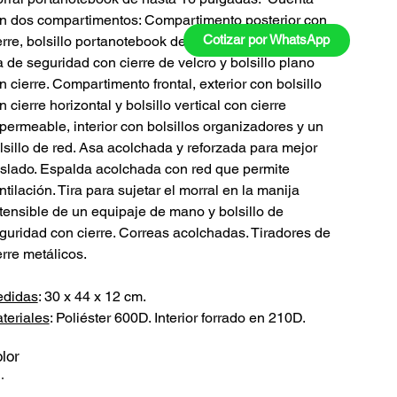
n dos compartimentos: Compartimento posterior con
Cotizar por WhatsApp
erre, bolsillo portanotebook de hasta 16 pulgadas con
ra de seguridad con cierre de velcro y bolsillo plano
n cierre. Compartimento frontal, exterior con bolsillo
n cierre horizontal y bolsillo vertical con cierre
permeable, interior con bolsillos organizadores y un
lsillo de red. Asa acolchada y reforzada para mejor
aslado. Espalda acolchada con red que permite
ntilación. Tira para sujetar el morral en la manija
tensible de un equipaje de mano y bolsillo de
guridad con cierre. Correas acolchadas. Tiradores de
erre metálicos.
didas
: 30 x 44 x 12 cm.
teriales
: Poliéster 600D. Interior forrado en 210D.
lor