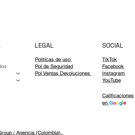
LEGAL
A
SOCIAL
Políticas de uso
TikTok
dos
Pol de Seguridad
Facebook
Pol Ventas Devoluciones
Instagram
YouTube
Calificaciones
en
G
o
o
g
l
e
Group / Agencia (Colombia).