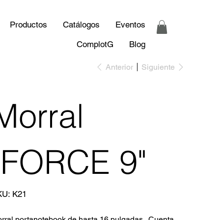
Productos
Catálogos
Eventos
ComplotG
Blog
Anterior
Siguiente
Morral
"FORCE 9"
SKU
KU:
K21
K21
rral portanotebook de hasta 16 pulgadas. Cuenta