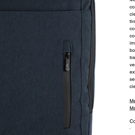
co
ci
ti
co
co
im
bo
tr
ve
ex
se
ci
Me
Ma
Co