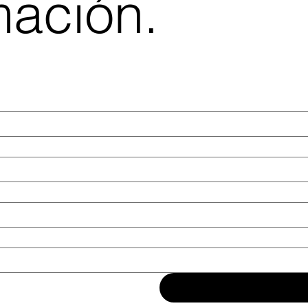
mación.