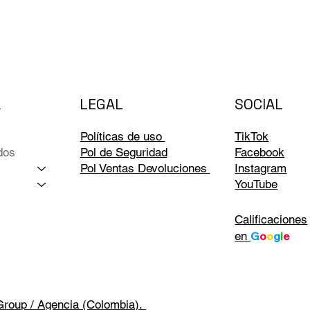
LEGAL
A
SOCIAL
Políticas de uso
TikTok
dos
Pol de Seguridad
Facebook
Pol Ventas Devoluciones
Instagram
YouTube
Calificaciones
en
G
o
o
g
l
e
Group / Agencia (Colombia).