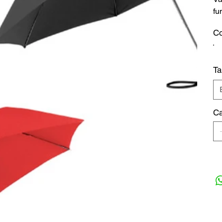
f
Co
T
Ca