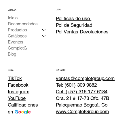
LEGAL
EMPRESA
Inicio
Políticas de uso
Recomendados
Pol de Seguridad
Productos
Pol Ventas Devoluciones
Catálogos
Eventos
ComplotG
Blog
CONTACTO
SOCIAL
TikTok
ventas@complotgroup.com
Tel: (601) 309 9882
Facebook
Cel: (+57) 316 177 6184
Instagram
Cra. 21 # 17-73 Ofc. 47B
YouTube
Paloquemao Bogotá, Col
Calificaciones
www.ComplotGroup.com
en
G
o
o
g
l
e