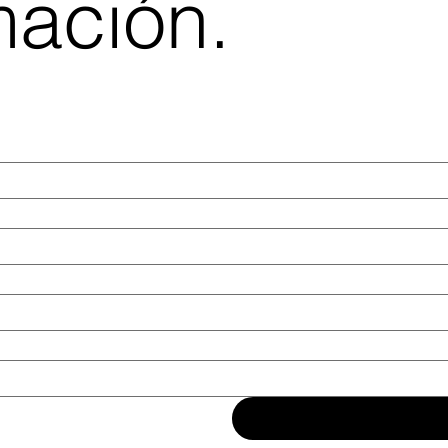
mación.