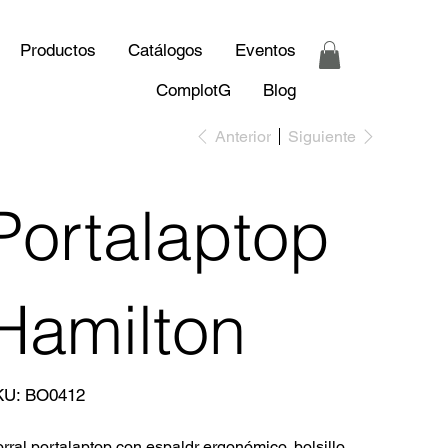
Productos
Catálogos
Eventos
ComplotG
Blog
Anterior
Siguiente
Portalaptop
Hamilton
SKU
KU:
BO0412
BO0412
rral portalaptop con espaldr ergonómico, bolsillo