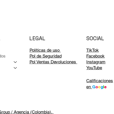
LEGAL
A
SOCIAL
Políticas de uso
TikTok
dos
Pol de Seguridad
Facebook
Pol Ventas Devoluciones
Instagram
YouTube
Calificaciones
en
G
o
o
g
l
e
Group / Agencia (Colombia).