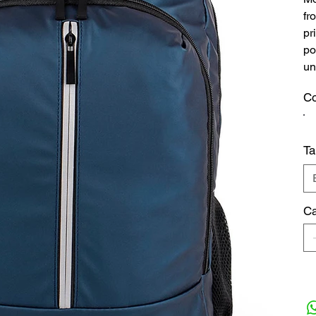
fr
pr
po
un
Co
T
Ca