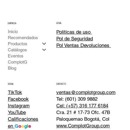
LEGAL
EMPRESA
Inicio
Políticas de uso
Recomendados
Pol de Seguridad
Productos
Pol Ventas Devoluciones
Catálogos
Eventos
ComplotG
Blog
CONTACTO
SOCIAL
TikTok
ventas@complotgroup.com
Tel: (601) 309 9882
Facebook
Cel: (+57) 316 177 6184
Instagram
Cra. 21 # 17-73 Ofc. 47B
YouTube
Paloquemao Bogotá, Col
Calificaciones
www.ComplotGroup.com
en
G
o
o
g
l
e