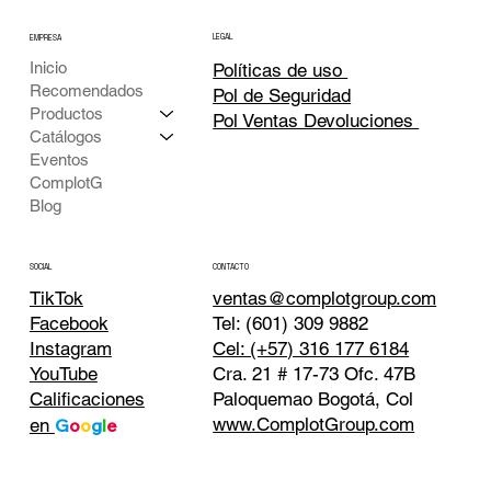
LEGAL
EMPRESA
Inicio
Políticas de uso
Recomendados
Pol de Seguridad
Productos
Pol Ventas Devoluciones
Catálogos
Eventos
ComplotG
Blog
CONTACTO
SOCIAL
TikTok
ventas@complotgroup.com
Tel: (601) 309 9882
Facebook
Cel: (+57) 316 177 6184
Instagram
Cra. 21 # 17-73 Ofc. 47B
YouTube
Paloquemao Bogotá, Col
Calificaciones
www.ComplotGroup.com
en
G
o
o
g
l
e