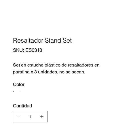
Resaltador Stand Set
SKU
SKU:
ES0318
ES0318
Set en estuche plástico de resaltadores en
parafina x 3 unidades, no se secan.
Color
Cantidad