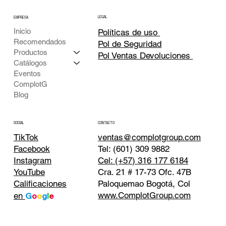
LEGAL
EMPRESA
Inicio
Políticas de uso
Recomendados
Pol de Seguridad
Productos
Pol Ventas Devoluciones
Catálogos
Eventos
ComplotG
Blog
CONTACTO
SOCIAL
TikTok
ventas@complotgroup.com
Tel: (601) 309 9882
Facebook
Cel: (+57) 316 177 6184
Instagram
Cra. 21 # 17-73 Ofc. 47B
YouTube
Paloquemao Bogotá, Col
Calificaciones
www.ComplotGroup.com
en
G
o
o
g
l
e