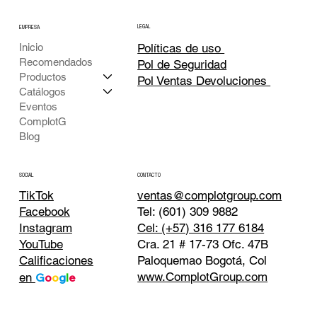
LEGAL
EMPRESA
Inicio
Políticas de uso
Recomendados
Pol de Seguridad
Productos
Pol Ventas Devoluciones
Catálogos
Eventos
ComplotG
Blog
CONTACTO
SOCIAL
TikTok
ventas@complotgroup.com
Tel: (601) 309 9882
Facebook
Cel: (+57) 316 177 6184
Instagram
Cra. 21 # 17-73 Ofc. 47B
YouTube
Paloquemao Bogotá, Col
Calificaciones
www.ComplotGroup.com
en
G
o
o
g
l
e