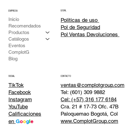
LEGAL
EMPRESA
Inicio
Políticas de uso
Recomendados
Pol de Seguridad
Productos
Pol Ventas Devoluciones
Catálogos
Eventos
ComplotG
Blog
CONTACTO
SOCIAL
TikTok
ventas@complotgroup.com
Tel: (601) 309 9882
Facebook
Cel: (+57) 316 177 6184
Instagram
Cra. 21 # 17-73 Ofc. 47B
YouTube
Paloquemao Bogotá, Col
Calificaciones
www.ComplotGroup.com
en
G
o
o
g
l
e