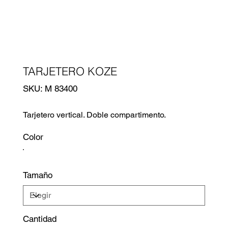
TARJETERO KOZE
SKU
SKU:
M 83400
M
83400
Tarjetero vertical. Doble compartimento.
Color
Tamaño
Cantidad