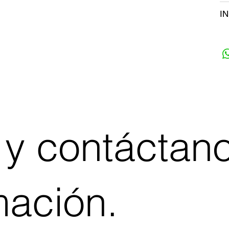
I
 y contáctan
mación.