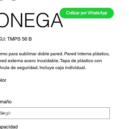
ONEGA
Cotizar por WhatsApp
SKU
KU:
TMPS 56 B
TMPS
56
B
rmo para sublimar doble pared. Pared interna plástico,
red externa acero inoxidable. Tapa de plástico con
lvula de seguridad. Incluye caja individual.
lor
amaño
pacidad