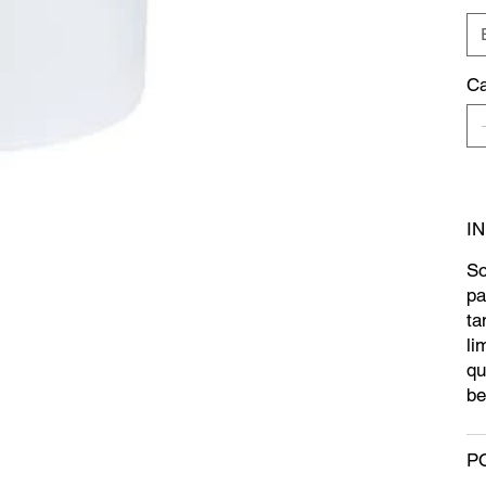
Ca
I
So
pa
ta
li
qu
be
P