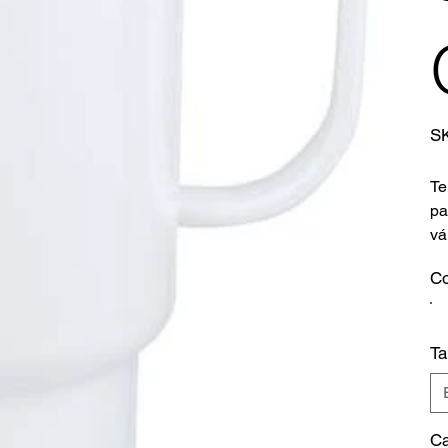
S
Te
pa
vá
Co
T
Ca